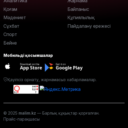
Аналитика
Жарнама
Қоғам
Байланыс
Мәдениет
Құпиялылық
Сұхбат
Пайдалану ережесі
Спорт
Бейне
Мобильді қосымшалар
Download on the
Get it on
App Store
Google Play
Қауіпсіз орнату, жарнамасыз хабарламалар.
© 2025
malim.kz
— Барлық құқықтар қорғалған.
Прайс-парақшасы