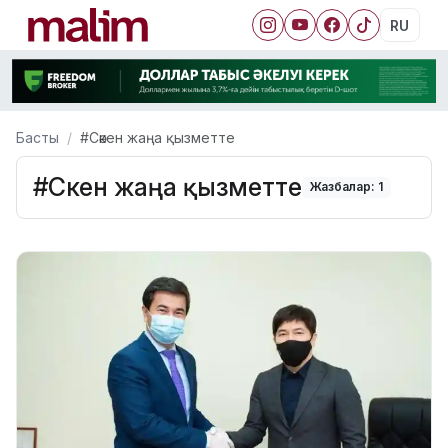
RU
Басты
#Сәкен жаңа қызметте
#Сәкен жаңа қызметте
Жазбалар: 1