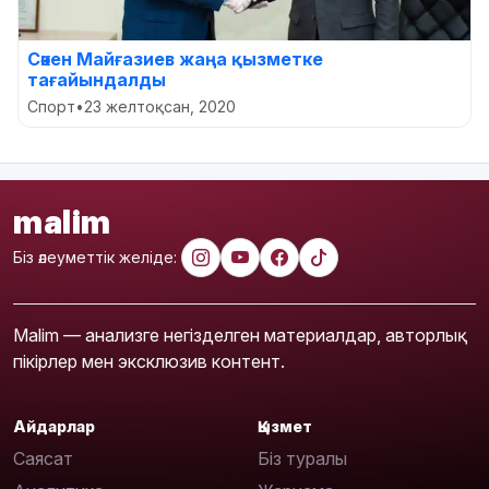
Сәкен Майғазиев жаңа қызметке
тағайындалды
Спорт
•
23 желтоқсан, 2020
malim
Біз әлеуметтік желіде:
Malim — анализге негізделген материалдар, авторлық
пікірлер мен эксклюзив контент.
Айдарлар
Қызмет
Саясат
Біз туралы