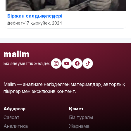
Біржан салдың өлеңдері
Әдебиет
•
17 қыркүйек, 2024
malim
Біз әлеуметтік желіде:
Malim — анализге негізделген материалдар, авторлық
пікірлер мен эксклюзив контент.
Айдарлар
Қызмет
Саясат
Біз туралы
Аналитика
Жарнама