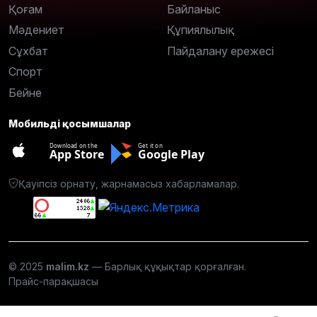
Қоғам
Байланыс
Мәдениет
Құпиялылық
Сұхбат
Пайдалану ережесі
Спорт
Бейне
Мобильді қосымшалар
Download on the
Get it on
App Store
Google Play
Қауіпсіз орнату, жарнамасыз хабарламалар.
© 2025
malim.kz
— Барлық құқықтар қорғалған.
Прайс-парақшасы