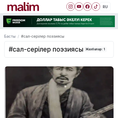
RU
Басты
#сал-серілер поэзиясы
#сал-серілер поэзиясы
Жазбалар: 1