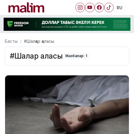
RU
Басты
#Шалқар қаласы
#Шалқар қаласы
Жазбалар: 1