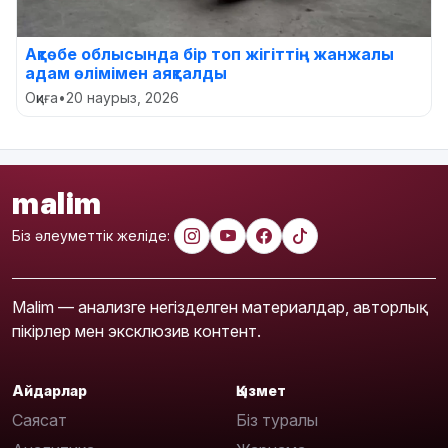
Ақтөбе облысында бір топ жігіттің жанжалы
адам өлімімен аяқталды
Оқиға
•
20 наурыз, 2026
malim
Біз әлеуметтік желіде:
Malim — анализге негізделген материалдар, авторлық
пікірлер мен эксклюзив контент.
Айдарлар
Қызмет
Саясат
Біз туралы