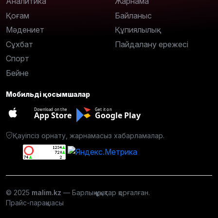
Аналитика
Жарнама
Қоғам
Байланыс
Мәдениет
Құпиялылық
Сұхбат
Пайдалану ережесі
Спорт
Бейне
Мобильді қосымшалар
Download on the
Get it on
App Store
Google Play
Қауіпсіз орнату, жарнамасыз хабарламалар.
© 2025
malim.kz
— Барлық құқықтар қорғалған.
Прайс-парақшасы