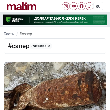
RU
Басты
#сапер
#сапер
Жазбалар: 2