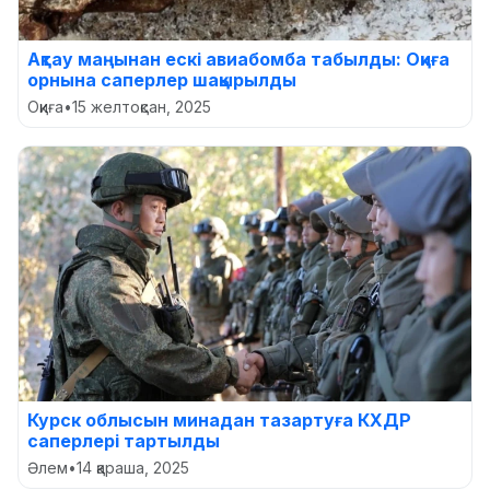
Ақтау маңынан ескі авиабомба табылды: Оқиға
орнына саперлер шақырылды
Оқиға
•
15 желтоқсан, 2025
Курск облысын минадан тазартуға КХДР
саперлері тартылды
Әлем
•
14 қараша, 2025