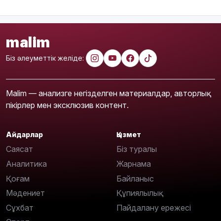
malim
Біз әлеуметтік желіде:
Malim — анализге негізделген материалдар, авторлық
пікірлер мен эксклюзив контент.
Айдарлар
Қызмет
Саясат
Біз туралы
Аналитика
Жарнама
Қоғам
Байланыс
Мәдениет
Құпиялылық
Сұхбат
Пайдалану ережесі