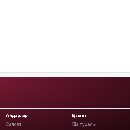
Айдарлар
Қызмет
Саясат
Біз туралы