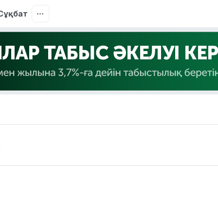
Сұқбат