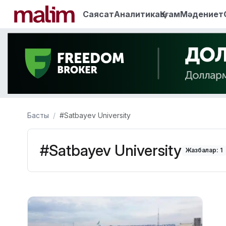
Саясат
Аналитика
Қоғам
Мәдениет
Басты
#Satbayev University
#Satbayev University
Жазбалар: 1