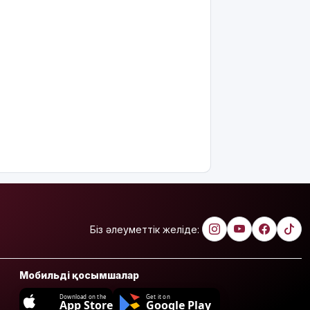
Біз әлеуметтік желіде:
Мобильді қосымшалар
Download on the
Get it on
App Store
Google Play