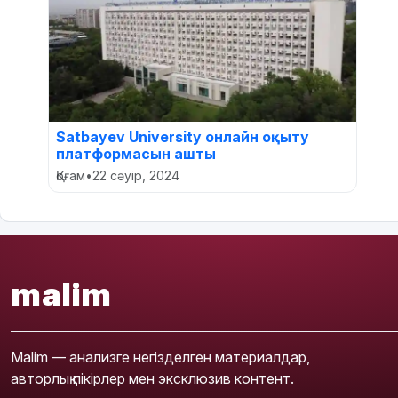
Satbayev University онлайн оқыту
платформасын ашты
Қоғам
•
22 сәуір, 2024
malim
Malim — анализге негізделген материалдар,
авторлық пікірлер мен эксклюзив контент.