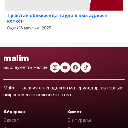
Түркістан облысында тауда 5 қыз адасып
кеткен
Оқиға
•
16 маусым, 2025
malim
Біз әлеуметтік желіде:
Malim — анализге негізделген материалдар, авторлық
пікірлер мен эксклюзив контент.
Айдарлар
Қызмет
Саясат
Біз туралы