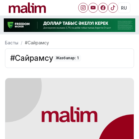
RU
Басты
#Сайрамсу
#Сайрамсу
Жазбалар: 1