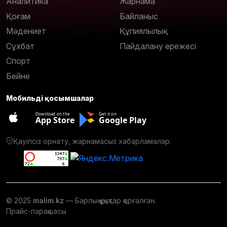
Аналитика
Жарнама
Қоғам
Байланыс
Мәдениет
Құпиялылық
Сұхбат
Пайдалану ережесі
Спорт
Бейне
Мобильді қосымшалар
Download on the
Get it on
App Store
Google Play
Қауіпсіз орнату, жарнамасыз хабарламалар.
© 2025
malim.kz
— Барлық құқықтар қорғалған.
Прайс-парақшасы