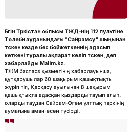
Бүгін Түркістан облысы ТЖД-нің 112 пультіне
Төлеби ауданындағы "Сайрамсу" шыңынан
түскен кезде бес бойжеткеннің адасып
кеткені туралы ақпарат келіп түскен, деп
хабарлайды Malim.kz.
ТЖМ баспасөз қызметінің хабарлауынша,
құтқарушылар 60 шақырым қашықтықты
жүріп өтіп, Қасқасу ауылынан 8 шақырым
қашықтықта адасқан қыздарды тауып алып,
оларды таудан Сайрам-Өгем ұлттық паркінің
аумағына аман-есен түсірді.