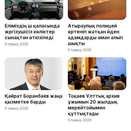
Еліміздің үш қаласында
Атыраулық полицей
жүргізушісіз көліктер
өртеніп жатқан үйден
сынақтан өткізіледі
адамдарды аман алып
шықты
5 тамыз, 2026
5 тамыз, 2026
Қайрат Боранбаев жаңа
Тоқаев Ұлттық архив
қызметке барды
ұжымын 20 жылдық
мерейтойымен
5 тамыз, 2026
құттықтады
5 тамыз, 2026