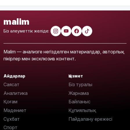
malim
Біз әлеуметтік желіде:
Malim — анализге негізделген материалдар, авторлық
пікірлер мен эксклюзив контент.
Айдарлар
Қызмет
Саясат
Біз туралы
Аналитика
Жарнама
Қоғам
Байланыс
Мәдениет
Құпиялылық
Сұхбат
Пайдалану ережесі
Спорт