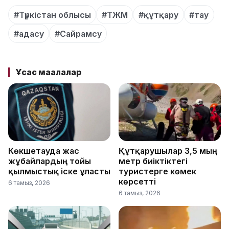
#Түркістан облысы
#ТЖМ
#құтқару
#тау
#адасу
#Сайрамсу
Ұқсас мақалалар
Көкшетауда жас
Құтқарушылар 3,5 мың
жұбайлардың тойы
метр биіктіктегі
қылмыстық іске ұласты
туристерге көмек
көрсетті
6 тамыз, 2026
6 тамыз, 2026