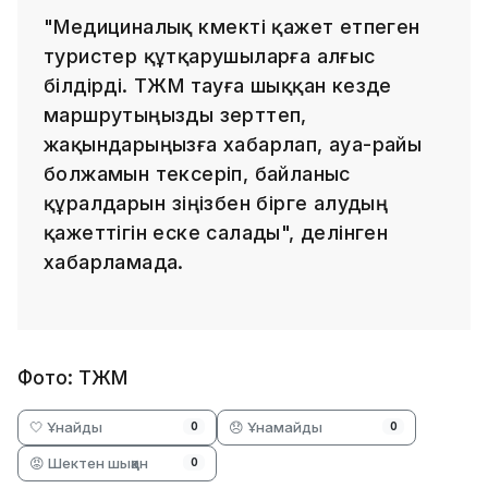
"Медициналық көмекті қажет етпеген
туристер құтқарушыларға алғыс
білдірді. ТЖМ тауға шыққан кезде
маршрутыңызды зерттеп,
жақындарыңызға хабарлап, ауа-райы
болжамын тексеріп, байланыс
құралдарын өзіңізбен бірге алудың
қажеттігін еске салады", делінген
хабарламада.
Фото: ТЖМ
🤍 Ұнайды
😞 Ұнамайды
0
0
😡 Шектен шыққан
0