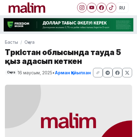
RU
Басты
Оқиға
Түркістан облысында тауда 5
қыз адасып кеткен
16 маусым, 2025
•
Арман Қайыпхан
Оқиға