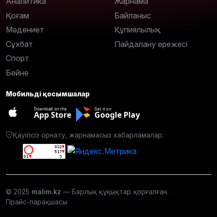
Аналитика
Жарнама
Қоғам
Байланыс
Мәдениет
Құпиялылық
Сұхбат
Пайдалану ережесі
Спорт
Бейне
Мобильді қосымшалар
Download on the
Get it on
App Store
Google Play
Қауіпсіз орнату, жарнамасыз хабарламалар.
© 2025
malim.kz
— Барлық құқықтар қорғалған.
Прайс-парақшасы