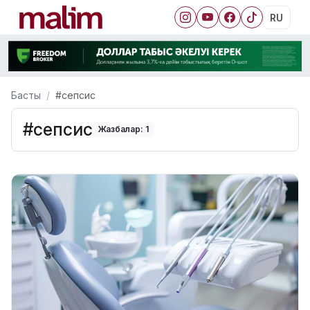
RU
Басты
#сепсис
#сепсис
Жазбалар: 1