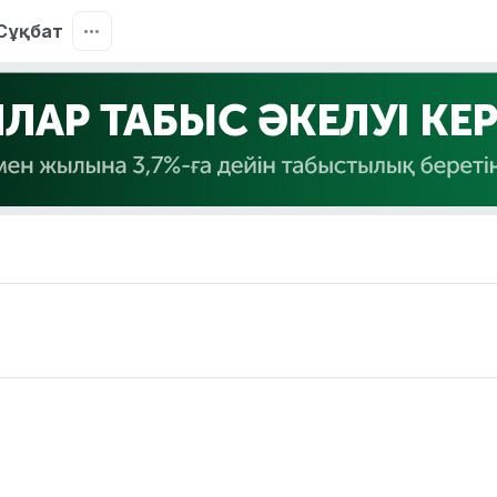
Сұқбат