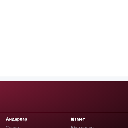
Айдарлар
Қызмет
Саясат
Біз туралы