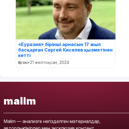
«Еуразия» бірінші арнасын 17 жыл
басқарған Сергей Киселев қызметінен
кетті
Қоғам
•
21 желтоқсан, 2024
malim
Malim — анализге негізделген материалдар,
авторлық пікірлер мен эксклюзив контент.