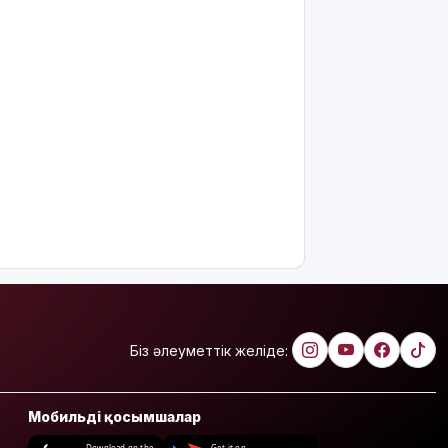
Біз әлеуметтік желіде:
Мобильді қосымшалар
Download on the
Get it on