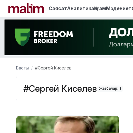
Саясат
Аналитика
Қоғам
Мәдениет
Басты
#Сергей Киселев
#Сергей Киселев
Жазбалар: 1