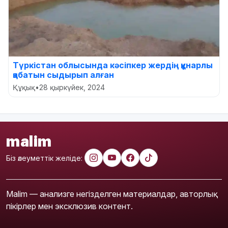
Түркістан облысында кәсіпкер жердің құнарлы
қабатын сыдырып алған
Құқық
•
28 қыркүйек, 2024
malim
Біз әлеуметтік желіде:
Malim — анализге негізделген материалдар, авторлық
пікірлер мен эксклюзив контент.