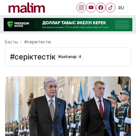
RU
Басты
#серіктестік
#серіктестік
Жазбалар: 4