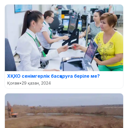
ХҚКО сенімгерлік басқаруға беріле ме?
Қоғам
•
29 қазан, 2024