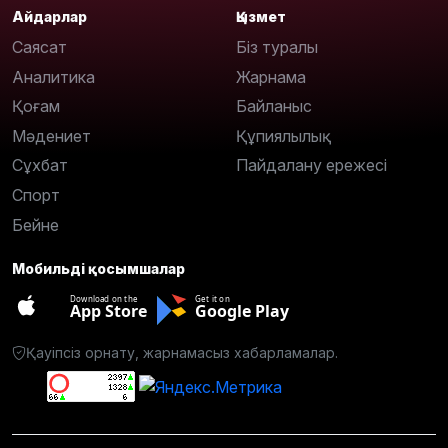
Айдарлар
Қызмет
Саясат
Біз туралы
Аналитика
Жарнама
Қоғам
Байланыс
Мәдениет
Құпиялылық
Сұхбат
Пайдалану ережесі
Спорт
Бейне
Мобильді қосымшалар
Download on the
Get it on
App Store
Google Play
Қауіпсіз орнату, жарнамасыз хабарламалар.