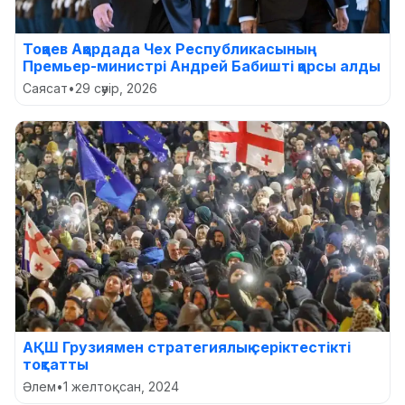
Тоқаев Ақордада Чех Республикасының
Премьер-министрі Андрей Бабишті қарсы алды
Саясат
•
29 сәуір, 2026
АҚШ Грузиямен стратегиялық серіктестікті
тоқтатты
Әлем
•
1 желтоқсан, 2024