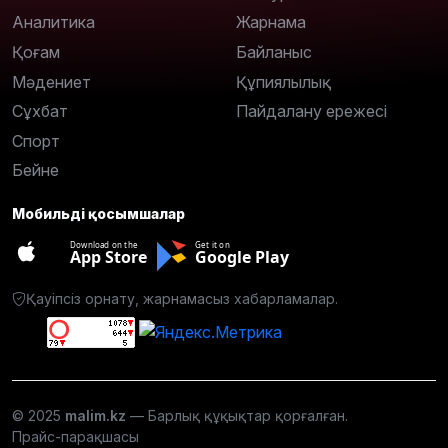
Аналитика
Жарнама
Қоғам
Байланыс
Мәдениет
Құпиялылық
Сұхбат
Пайдалану ережесі
Спорт
Бейне
Мобильді қосымшалар
Download on the
Get it on
App Store
Google Play
Қауіпсіз орнату, жарнамасыз хабарламалар.
© 2025
malim.kz
— Барлық құқықтар қорғалған.
Прайс-парақшасы