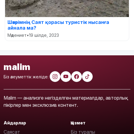
Шәкәрімнің Саят қорасы туристік нысанға
айнала ма?
Мәдениет
•
19 шілде, 2023
malim
Біз әлеуметтік желіде:
Malim — анализге негізделген материалдар, авторлық
пікірлер мен эксклюзив контент.
Айдарлар
Қызмет
Саясат
Біз туралы