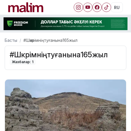
RU
Басты
#Шәкәрімніңтуғанына165жыл
#Шәкәрімніңтуғанына165жыл
Жазбалар: 1