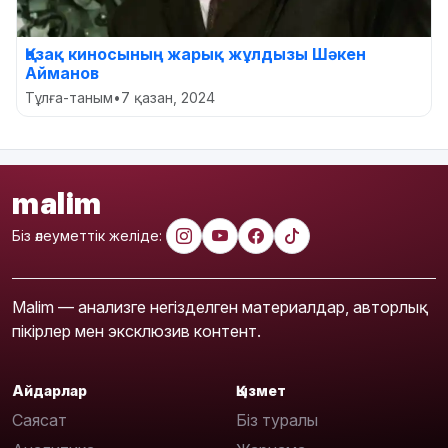
Қазақ киносының жарық жұлдызы Шәкен
Айманов
Тұлға-таным
•
7 қазан, 2024
malim
Біз әлеуметтік желіде:
Malim — анализге негізделген материалдар, авторлық
пікірлер мен эксклюзив контент.
Айдарлар
Қызмет
Саясат
Біз туралы