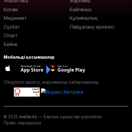
Аналитика
Жарнама
Қоғам
Байланыс
Мәдениет
Құпиялылық
Сұхбат
Пайдалану ережесі
Спорт
Бейне
Мобильді қосымшалар
Download on the
Get it on
App Store
Google Play
Қауіпсіз орнату, жарнамасыз хабарламалар.
© 2025
malim.kz
— Барлық құқықтар қорғалған.
Прайс-парақшасы