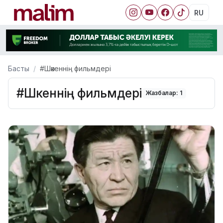
RU
Басты
#Шәкеннің фильмдері
#Шәкеннің фильмдері
Жазбалар: 1