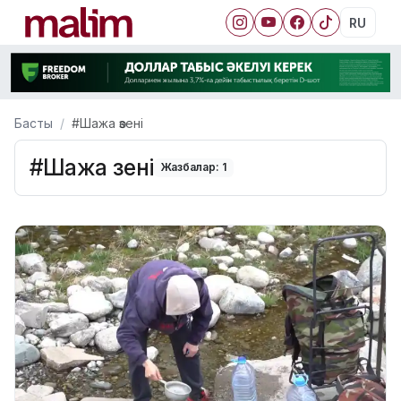
RU
Басты
#Шажа өзені
#Шажа өзені
Жазбалар: 1