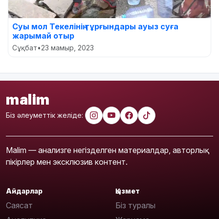
Суы мол Текелінің тұрғындары ауыз суға
жарымай отыр
Сұқбат
•
23 мамыр, 2023
malim
Біз әлеуметтік желіде:
Malim — анализге негізделген материалдар, авторлық
пікірлер мен эксклюзив контент.
Айдарлар
Қызмет
Саясат
Біз туралы