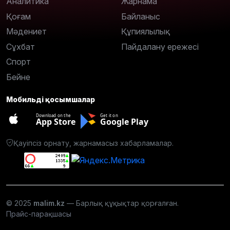
Аналитика
Жарнама
Қоғам
Байланыс
Мәдениет
Құпиялылық
Сұхбат
Пайдалану ережесі
Спорт
Бейне
Мобильді қосымшалар
Download on the
Get it on
App Store
Google Play
Қауіпсіз орнату, жарнамасыз хабарламалар.
© 2025
malim.kz
— Барлық құқықтар қорғалған.
Прайс-парақшасы