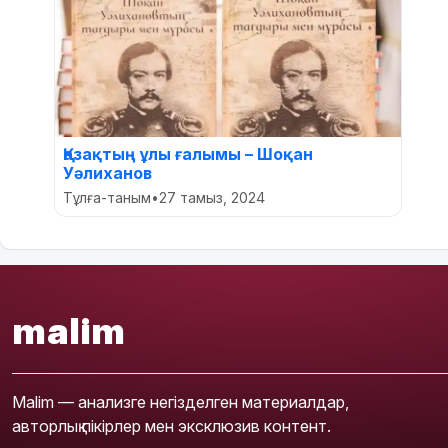
Қазақтың ұлы ғалымы – Шоқан
Уәлиханов
Тұлға-таным
•
27 тамыз, 2024
malim
Malim — анализге негізделген материалдар,
авторлық пікірлер мен эксклюзив контент.