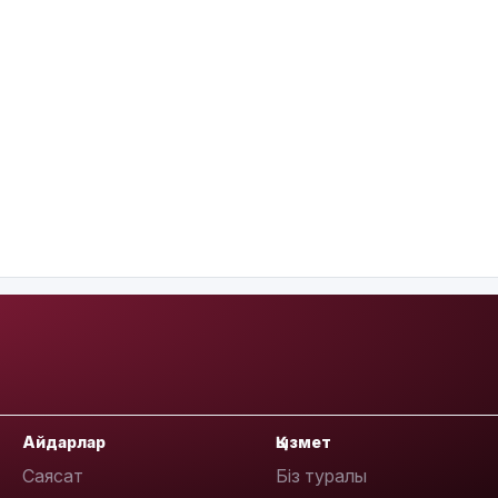
Айдарлар
Қызмет
Саясат
Біз туралы