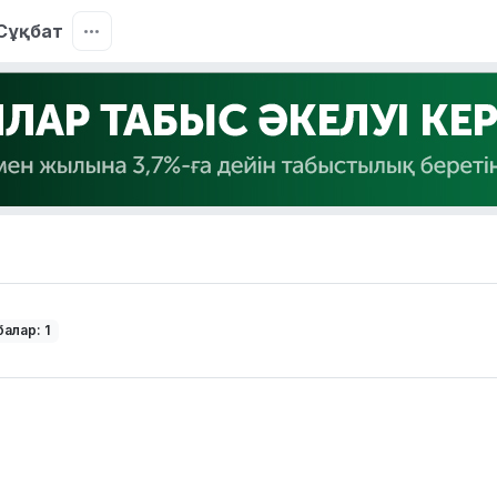
Сұқбат
алар: 1