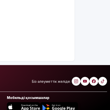
Біз әлеуметтік желіде:
Мобильді қосымшалар
Download on the
Get it on
App Store
Google Play