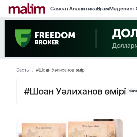
Саясат
Аналитика
Қоғам
Мәдениет
Басты
#Шоқан Уәлиханов өмірі
#Шоқан Уәлиханов өмірі
Жазб