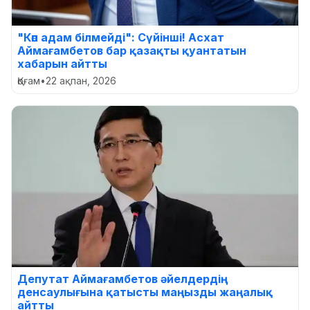
"Көп адам білмейді": Сүйінші! Асхат
Аймағамбетов бар қазақты қуантатын
хабарын айтты
Қоғам
•
22 ақпан, 2026
Депутат Аймағамбетов әйелдердің
денсаулығына қатысты маңызды жаңалық
айтты