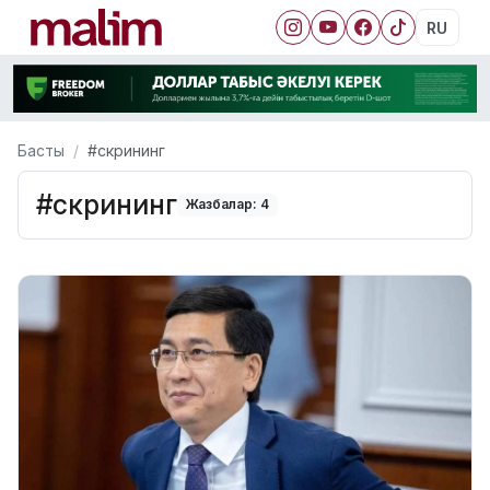
RU
Басты
#скрининг
#скрининг
Жазбалар: 4