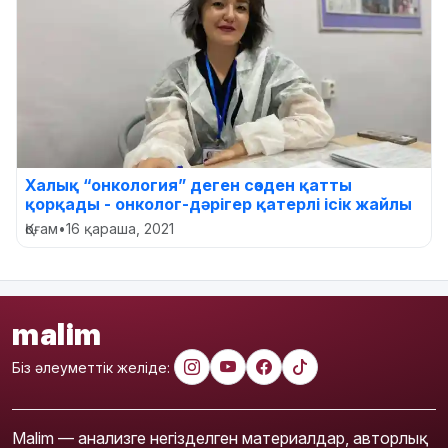
Халық “онкология” деген сөзден қатты
қорқады - онколог-дәрігер қатерлі ісік жайлы
Қоғам
•
16 қараша, 2021
malim
Біз әлеуметтік желіде:
Malim — анализге негізделген материалдар, авторлық