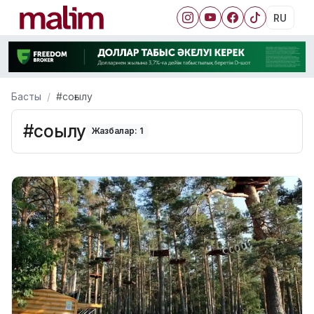
RU
Басты
#соғылу
#соғылу
Жазбалар: 1