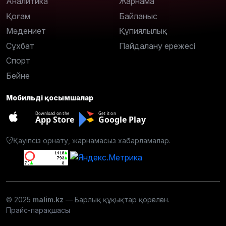
Аналитика
Жарнама
Қоғам
Байланыс
Мәдениет
Құпиялылық
Сұхбат
Пайдалану ережесі
Спорт
Бейне
Мобильді қосымшалар
Download on the
Get it on
App Store
Google Play
Қауіпсіз орнату, жарнамасыз хабарламалар.
© 2025
malim.kz
— Барлық құқықтар қорғалған.
Прайс-парақшасы