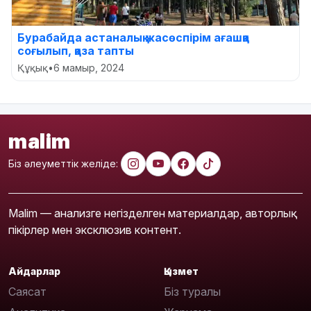
Бурабайда астаналық жасөспірім ағашқа
соғылып, қаза тапты
Құқық
•
6 мамыр, 2024
malim
Біз әлеуметтік желіде:
Malim — анализге негізделген материалдар, авторлық
пікірлер мен эксклюзив контент.
Айдарлар
Қызмет
Саясат
Біз туралы