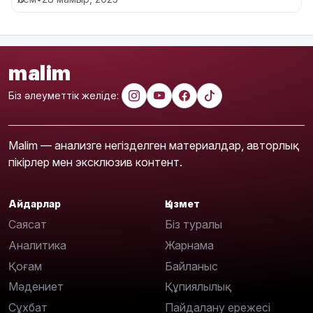
malim
Біз әлеуметтік желіде:
Malim — анализге негізделген материалдар, авторлық
пікірлер мен эксклюзив контент.
Айдарлар
Қызмет
Саясат
Біз туралы
Аналитика
Жарнама
Қоғам
Байланыс
Мәдениет
Құпиялылық
Сұхбат
Пайдалану ережесі