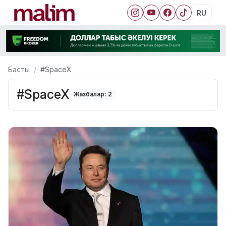
RU
Басты
#SpaceX
#SpaceX
Жазбалар: 2