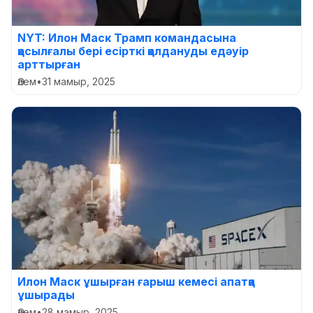
NYT: Илон Маск Трамп командасына
қосылғалы бері есірткі қолдануды едәуір
арттырған
Әлем
•
31 мамыр, 2025
Илон Маск ұшырған ғарыш кемесі апатқа
ұшырады
Әлем
•
28 мамыр, 2025