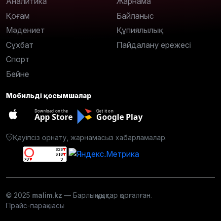
Аналитика
Жарнама
Қоғам
Байланыс
Мәдениет
Құпиялылық
Сұхбат
Пайдалану ережесі
Спорт
Бейне
Мобильді қосымшалар
Download on the
Get it on
App Store
Google Play
Қауіпсіз орнату, жарнамасыз хабарламалар.
© 2025
malim.kz
— Барлық құқықтар қорғалған.
Прайс-парақшасы