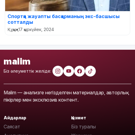
Спортқа жауапты басқарманың экс-басшысы
сотталды
Құқық
•
17 қыркүйек, 2024
malim
Біз әлеуметтік желіде:
Malim — анализге негізделген материалдар, авторлық
пікірлер мен эксклюзив контент.
Айдарлар
Қызмет
Саясат
Біз туралы