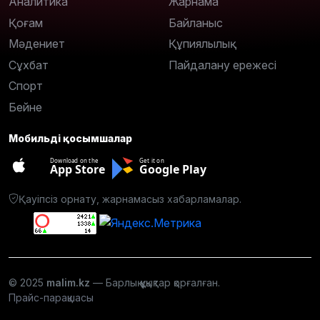
Аналитика
Жарнама
Қоғам
Байланыс
Мәдениет
Құпиялылық
Сұхбат
Пайдалану ережесі
Спорт
Бейне
Мобильді қосымшалар
Download on the
Get it on
App Store
Google Play
Қауіпсіз орнату, жарнамасыз хабарламалар.
© 2025
malim.kz
— Барлық құқықтар қорғалған.
Прайс-парақшасы