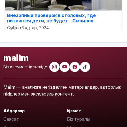
Внезапных проверок в столовых, где
питаются дети, не будет – Смаилов
Сұқбат
•
8 қаңтар, 2024
malim
Біз әлеуметтік желіде:
Malim — анализге негізделген материалдар, авторлық
пікірлер мен эксклюзив контент.
Айдарлар
Қызмет
Саясат
Біз туралы