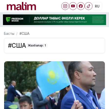
RU
Басты
#США
#США
Жазбалар: 1