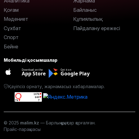
Аналитика
Жарнама
Қоғам
Байланыс
Мәдениет
Құпиялылық
Сұхбат
Пайдалану ережесі
Спорт
Бейне
Мобильді қосымшалар
Download on the
Get it on
App Store
Google Play
Қауіпсіз орнату, жарнамасыз хабарламалар.
© 2025
malim.kz
— Барлық құқықтар қорғалған.
Прайс-парақшасы