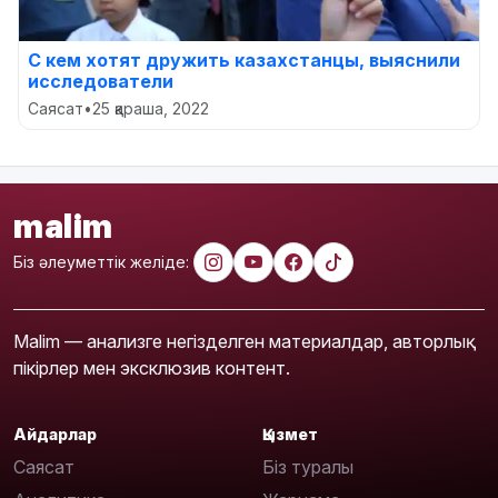
С кем хотят дружить казахстанцы, выяснили
исследователи
Саясат
•
25 қараша, 2022
malim
Біз әлеуметтік желіде:
Malim — анализге негізделген материалдар, авторлық
пікірлер мен эксклюзив контент.
Айдарлар
Қызмет
Саясат
Біз туралы