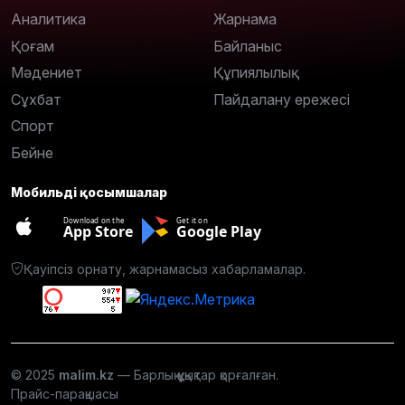
Аналитика
Жарнама
Қоғам
Байланыс
Мәдениет
Құпиялылық
Сұхбат
Пайдалану ережесі
Спорт
Бейне
Мобильді қосымшалар
Download on the
Get it on
App Store
Google Play
Қауіпсіз орнату, жарнамасыз хабарламалар.
© 2025
malim.kz
— Барлық құқықтар қорғалған.
Прайс-парақшасы