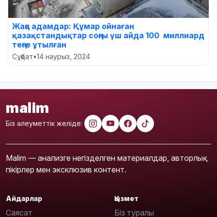
Жаңа адамдар: Құмар ойнаған
қазақстандықтар соңғы үш айда 100 миллиард
теңге ұтылған
Сұқбат
•
14 наурыз, 2024
malim
Біз әлеуметтік желіде:
Malim — анализге негізделген материалдар, авторлық
пікірлер мен эксклюзив контент.
Айдарлар
Қызмет
Саясат
Біз туралы