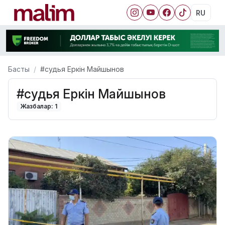
RU
Басты
#судья Еркін Майшынов
#судья Еркін Майшынов
Жазбалар: 1