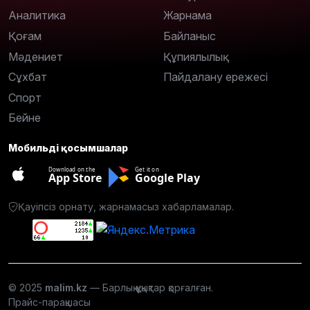
Аналитика
Жарнама
Қоғам
Байланыс
Мәдениет
Құпиялылық
Сұхбат
Пайдалану ережесі
Спорт
Бейне
Мобильді қосымшалар
Download on the
Get it on
App Store
Google Play
Қауіпсіз орнату, жарнамасыз хабарламалар.
© 2025
malim.kz
— Барлық құқықтар қорғалған.
Прайс-парақшасы