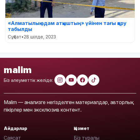
«Алматылық адам атқыштың» үйінен тағы қару
табылды
Сұқбат
•
28 шілде, 2023
malim
Біз әлеуметтік желіде:
Malim — анализге негізделген материалдар, авторлық
пікірлер мен эксклюзив контент.
Айдарлар
Қызмет
Саясат
Біз туралы