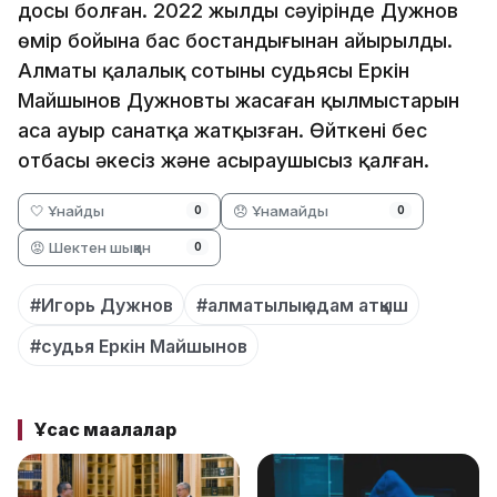
досы болған. 2022 жылдың сәуірінде Дужнов
өмір бойына бас бостандығынан айырылды.
Алматы қалалық сотының судьясы Еркін
Майшынов Дужновтың жасаған қылмыстарын
аса ауыр санатқа жатқызған. Өйткені бес
отбасы әкесіз және асыраушысыз қалған.
🤍 Ұнайды
😞 Ұнамайды
0
0
😡 Шектен шыққан
0
#Игорь Дужнов
#алматылық адам атқыш
#судья Еркін Майшынов
Ұқсас мақалалар