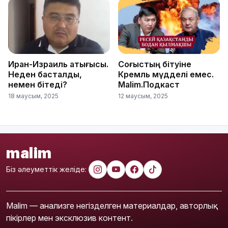
Иран-Израиль қақтығысы.
Соғыстың бітуіне
Неден басталды,
Кремль мүдделі емес.
немен бітеді?
Malim.Подкаст
18 маусым, 2025
12 маусым, 2025
malim
Біз әлеуметтік желіде:
Malim — анализге негізделген материалдар, авторлық
пікірлер мен эксклюзив контент.