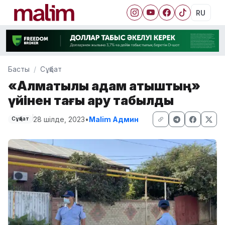
RU
Басты
Сұқбат
«Алматылық адам атқыштың»
үйінен тағы қару табылды
28 шілде, 2023
•
Malim Админ
Сұқбат