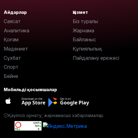
Айдарлар
Қызмет
Саясат
Біз туралы
Аналитика
Жарнама
Қоғам
Байланыс
Мәдениет
Құпиялылық
Сұхбат
Пайдалану ережесі
Спорт
Бейне
Мобильді қосымшалар
Download on the
Get it on
App Store
Google Play
Қауіпсіз орнату, жарнамасыз хабарламалар.