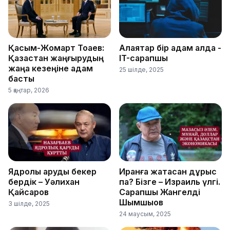
Қасым-Жомарт Тоқаев:
Алаяқтар бір қадам алда -
Қазақстан жаңғырудың
IT-сарапшы
жаңа кезеңіне қадам
25 шілде, 2025
басты
5 қаңтар, 2026
Ядролық қаруды бекер
Иранға жақтасқан дұрыс
бердік – Уәлихан
па? Бізге – Израиль үлгі.
Қайсаров
Сарапшы Жангелді
Шымшықов
3 шілде, 2025
24 маусым, 2025