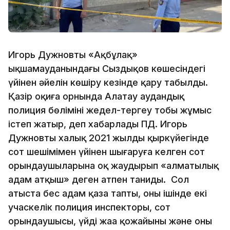
Игорь Дужновтың «Ақбұлақ»
ықшамауданындағы Сыздықов көшесіндегі
үйінен әйелін көшіру кезінде қару табылды.
Қазір оқиға орнында Алатау аудандық
полиция бөлімінің жедел-тергеу тобы жұмыс
істеп жатыр, деп хабарлады ПД. Игорь
Дужновты халық 2021 жылдың қыркүйегінде
сот шешімімен үйінен шығаруға келген сот
орындаушыларына оқ жаудырып «алматылық
адам атқыш» деген атпен таниды. Сол
атыста бес адам қаза тапты, оның ішінде екі
учаскелік полиция инспекторы, сот
орындаушысы, үйдің жаңа қожайыны және оның