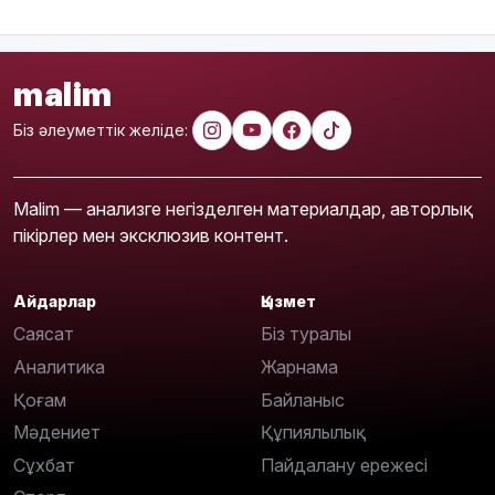
malim
Біз әлеуметтік желіде:
Malim — анализге негізделген материалдар, авторлық
пікірлер мен эксклюзив контент.
Айдарлар
Қызмет
Саясат
Біз туралы
Аналитика
Жарнама
Қоғам
Байланыс
Мәдениет
Құпиялылық
Сұхбат
Пайдалану ережесі