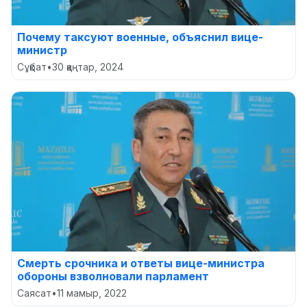
Почему таксуют военные, объяснил вице-
министр
Сұқбат
•
30 қаңтар, 2024
Смерть срочника и ответы вице-министра
обороны взволновали парламент
Саясат
•
11 мамыр, 2022