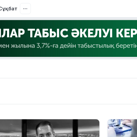
Сұқбат