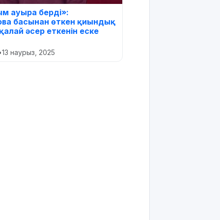
м ауыра берді»:
ова басынан өткен қиындық
қалай әсер еткенін еске
•
13 наурыз, 2025