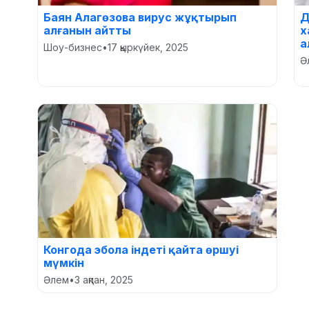
Баян Алагөзова вирус жұқтырып
Д
алғанын айтты
х
а
Шоу-бизнес
•
17 қыркүйек, 2025
Ә
Конгода эбола індеті қайта өршуі
мүмкін
Әлем
•
3 ақпан, 2025