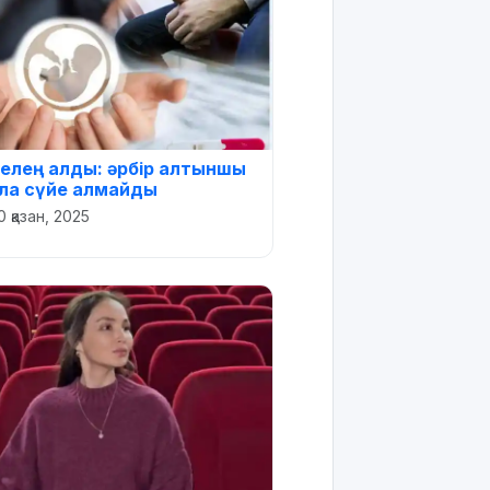
белең алды: әрбір алтыншы
ла сүйе алмайды
0 қазан, 2025