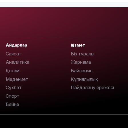
Айдарлар
Қызмет
Саясат
Біз туралы
Аналитика
Жарнама
Қоғам
Байланыс
Мәдениет
Құпиялылық
Сұхбат
Пайдалану ережесі
Спорт
Бейне