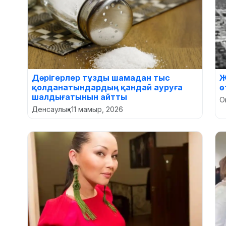
Дәрігерлер тұзды шамадан тыс
Ж
қолданатындардың қандай ауруға
ө
шалдығатынын айтты
О
Денсаулық
•
11 мамыр, 2026