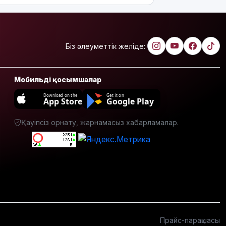
Біз әлеуметтік желіде:
Мобильді қосымшалар
Download on the
Get it on
App Store
Google Play
Қауіпсіз орнату, жарнамасыз хабарламалар.
Прайс-парақшасы