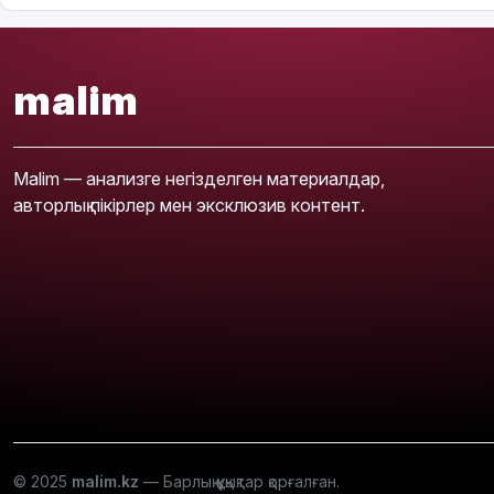
malim
Malim — анализге негізделген материалдар,
авторлық пікірлер мен эксклюзив контент.
© 2025
malim.kz
— Барлық құқықтар қорғалған.