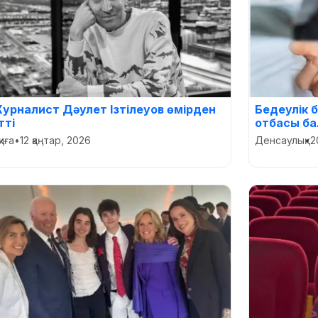
урналист Дәулет Ізтілеуов өмірден
Бедеулік 
тті
отбасы ба
қиға
•
12 қаңтар, 2026
Денсаулық
•
2