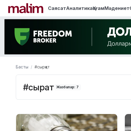
Саясат
Аналитика
Қоғам
Мәдениет
Басты
#сырқат
#сырқат
Жазбалар: 7