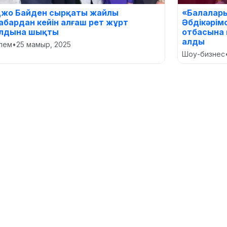
жо Байден сырқаты жайлы
«Балалары
абардан кейін алғаш рет жұрт
Әбдікәрім
лдына шықты
отбасына 
алды
лем
•
25 мамыр, 2025
Шоу-бизнес