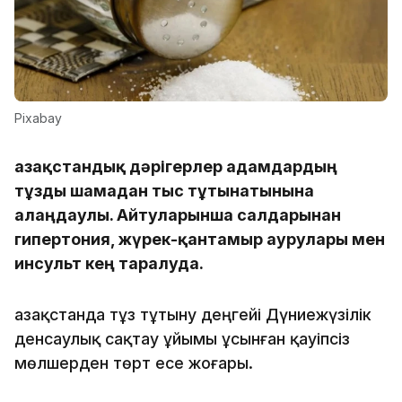
Pixabay
Қазақстандық дәрігерлер адамдардың
тұзды шамадан тыс тұтынатынына
алаңдаулы. Айтуларынша салдарынан
гипертония, жүрек-қантамыр аурулары мен
инсульт кең таралуда.
Қазақстанда тұз тұтыну деңгейі Дүниежүзілік
денсаулық сақтау ұйымы ұсынған қауіпсіз
мөлшерден төрт есе жоғары.