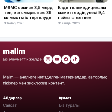
МӘМС қорынан 3,5 млрд
Елде телемедициналық
теңге жымқырылған: 36
қызметтердің үлесі 9,4
қылмыстық іс тергелуде
пайызға жеткен
3 тамыз, 2026
31 шілде, 2026
malim
Біз әлеуметтік желіде:
Malim — анализге негізделген материалдар, авторлық
пікірлер мен эксклюзив контент.
Айдарлар
Қызмет
Саясат
Біз туралы