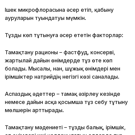
Ішек микрофлорасына әсер етіп, қабыну
ауруларын туындатуы мүмкін.
Тұзды көп тұтынуға әсер ететін факторлар:
Тамақтану рационы – фастфуд, консерві,
жартылай дайын өнімдерде тұз өте көп
болады. Мысалы, нан, шұжық өнімдері мен
ірімшіктер натрийдің негізгі көзі саналады.
Аспаздық әдеттер – тамақ әзірлеу кезінде
немесе дайын асқа қосымша тұз себу тұтыну
мөлшерін арттырады.
Тамақтану мәдениеті – тұзды балық, ірімшік,