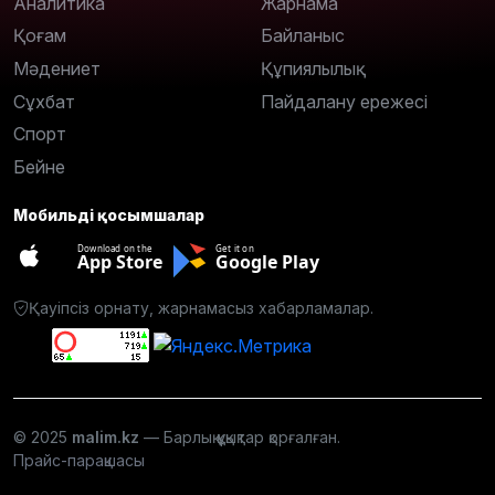
Аналитика
Жарнама
Қоғам
Байланыс
Мәдениет
Құпиялылық
Сұхбат
Пайдалану ережесі
Спорт
Бейне
Мобильді қосымшалар
Download on the
Get it on
App Store
Google Play
Қауіпсіз орнату, жарнамасыз хабарламалар.
© 2025
malim.kz
— Барлық құқықтар қорғалған.
Прайс-парақшасы