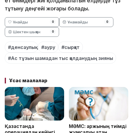
ет өнімдері жиі қолданылатын елдерде тұз
тұтыну деңгейі жоғары болады.
🤍 Ұнайды
😞 Ұнамайды
0
0
😡 Шектен шыққан
0
#денсаулық
#ауру
#сырқат
#Ас тұзын шамадан тыс қолданудың зияны
Ұқсас мақалалар
Қазақстанда
МӘМС: қаржының тиімді
операциядан кейінгі
жұмсалуы қатаң