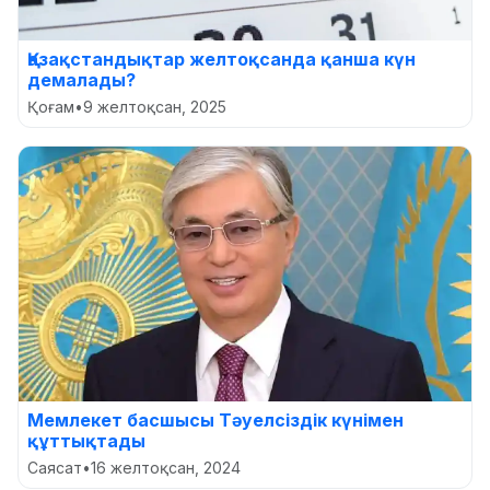
Қазақстандықтар желтоқсанда қанша күн
демалады?
Қоғам
•
9 желтоқсан, 2025
Мемлекет басшысы Тәуелсіздік күнімен
құттықтады
Саясат
•
16 желтоқсан, 2024