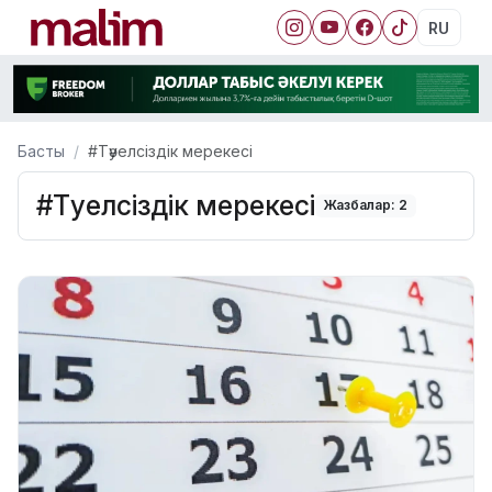
RU
Басты
#Тәуелсіздік мерекесі
#Тәуелсіздік мерекесі
Жазбалар: 2