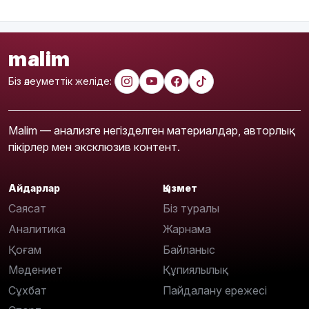
malim
Біз әлеуметтік желіде:
Malim — анализге негізделген материалдар, авторлық
пікірлер мен эксклюзив контент.
Айдарлар
Қызмет
Саясат
Біз туралы
Аналитика
Жарнама
Қоғам
Байланыс
Мәдениет
Құпиялылық
Сұхбат
Пайдалану ережесі