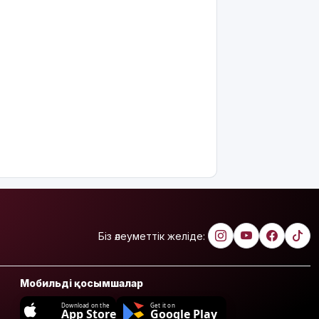
Біз әлеуметтік желіде:
Мобильді қосымшалар
Download on the
Get it on
App Store
Google Play