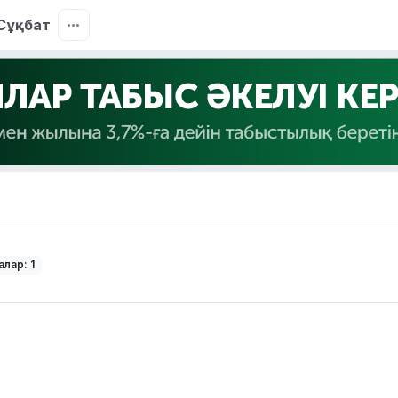
Сұқбат
лар: 1