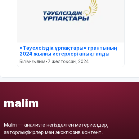
«Тәуелсіздік ұрпақтары» грантының
2024 жылғы иегерлері анықталды
Білім-ғылым
•
7 желтоқсан, 2024
malim
Malim — анализге негізделген материалдар,
авторлық пікірлер мен эксклюзив контент.