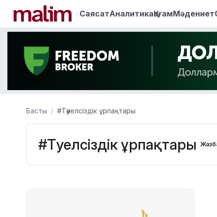
Саясат
Аналитика
Қоғам
Мәдениет
Басты
#Тәуелсіздік ұрпақтары
#Тәуелсіздік ұрпақтары
Жазба