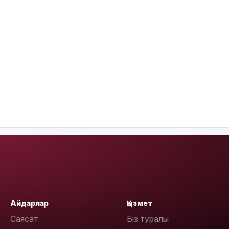
Айдарлар
Қызмет
Саясат
Біз туралы