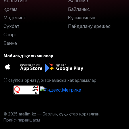
Аналитика
Жарнама
Қоғам
Байланыс
Мәдениет
Құпиялылық
Сұхбат
Пайдалану ережесі
Спорт
Бейне
Мобильді қосымшалар
Download on the
Get it on
App Store
Google Play
Қауіпсіз орнату, жарнамасыз хабарламалар.
© 2025
malim.kz
— Барлық құқықтар қорғалған.
Прайс-парақшасы