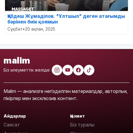
Қабдеш Жұмаділов. "Ұлтшыл" деген атағымды
бәрінен биік қоямын
Сұқбат
•
20 ақпан, 2025
malim
Біз әлеуметтік желіде:
Malim — анализге негізделген материалдар, авторлық
пікірлер мен эксклюзив контент.
Айдарлар
Қызмет
Саясат
Біз туралы