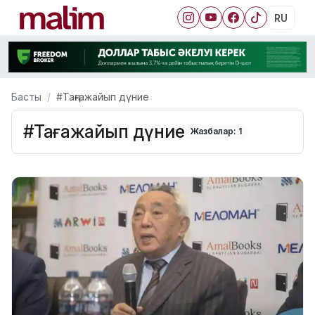
RU
Басты
#Таңғажайып дүние
#Таңғажайып дүние
Жазбалар: 1