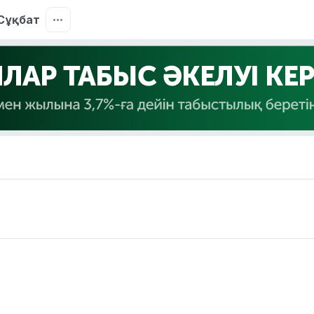
Сұқбат