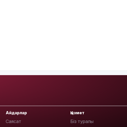
Айдарлар
Қызмет
Саясат
Біз туралы