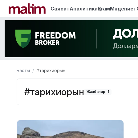
Саясат
Аналитика
Қоғам
Мәдениет
Басты
#тарихиорын
#тарихиорын
Жазбалар: 1