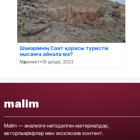
Шәкәрімнің Саят қорасы туристік
нысанға айнала ма?
Мәдениет
•
19 шілде, 2023
malim
Malim — анализге негізделген материалдар,
авторлық пікірлер мен эксклюзив контент.