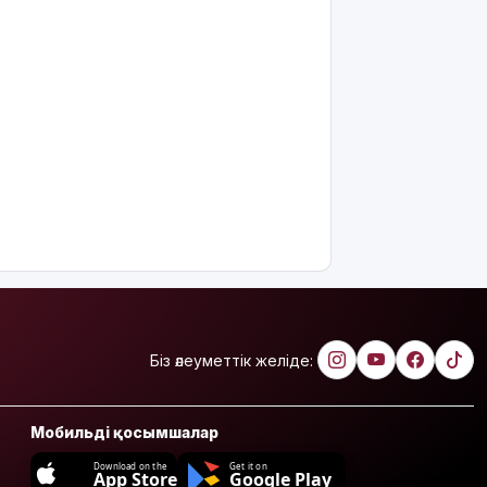
Біз әлеуметтік желіде:
Мобильді қосымшалар
Download on the
Get it on
App Store
Google Play