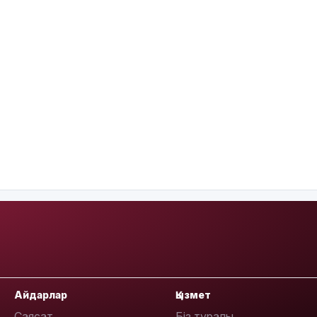
Айдарлар
Қызмет
Саясат
Біз туралы