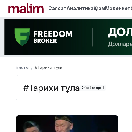
Саясат
Аналитика
Қоғам
Мәдениет
Басты
#Тарихи тұлға
#Тарихи тұлға
Жазбалар: 1