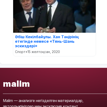
Әбіш Кекілбайұлы. Хан Тәңірінің
етегінде немесе «Тянь-Шань
эскиздері»
Спорт
•
15 желтоқсан, 2020
malim
Malim — анализге негізделген материалдар,
авторлық пікірлер мен эксклюзив контент.