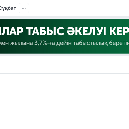
Сұқбат