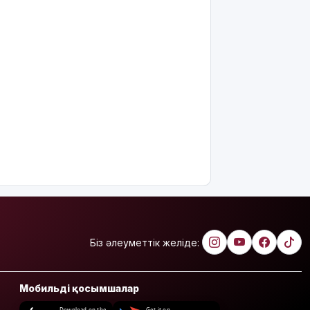
Біз әлеуметтік желіде:
Мобильді қосымшалар
Download on the
Get it on