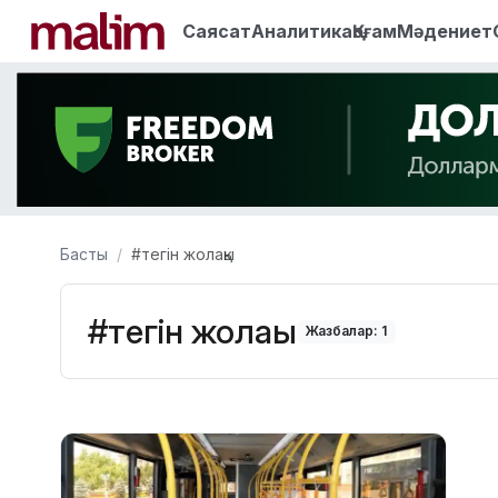
Саясат
Аналитика
Қоғам
Мәдениет
Басты
#тегін жолақы
#тегін жолақы
Жазбалар: 1