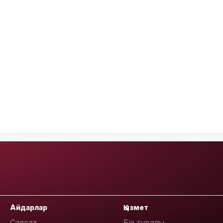
Айдарлар
Қызмет
Саясат
Біз туралы