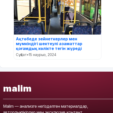
Ақтөбеде зейнеткерлер мен
мүмкіндігі шектеулі азаматтар
қоғамдық көлікте тегін жүреді
Сұқбат
•
15 наурыз, 2024
malim
Malim — анализге негізделген материалдар,
авторлық пікірлер мен эксклюзив контент.