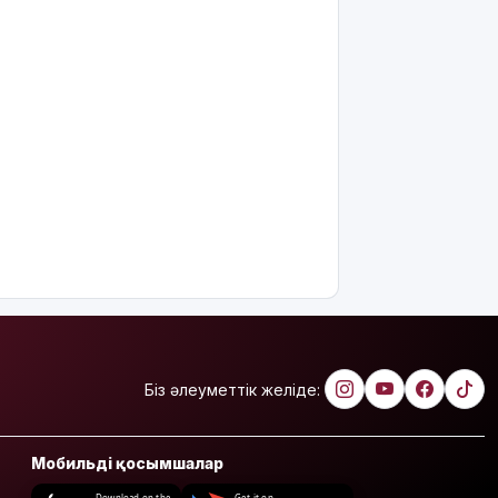
Біз әлеуметтік желіде:
Мобильді қосымшалар
Download on the
Get it on