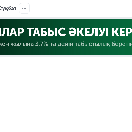
Сұқбат