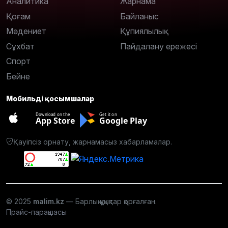
Аналитика
Жарнама
Қоғам
Байланыс
Мәдениет
Құпиялылық
Сұхбат
Пайдалану ережесі
Спорт
Бейне
Мобильді қосымшалар
Download on the
Get it on
App Store
Google Play
Қауіпсіз орнату, жарнамасыз хабарламалар.
© 2025
malim.kz
— Барлық құқықтар қорғалған.
Прайс-парақшасы