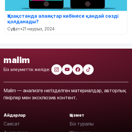
Қазақстанда алаяқтар көбінесе қандай сөзді
қолданады?
Сұқбат
•
21 наурыз, 2024
malim
Біз әлеуметтік желіде:
Malim — анализге негізделген материалдар, авторлық
пікірлер мен эксклюзив контент.
Айдарлар
Қызмет
Саясат
Біз туралы