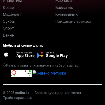
Аналитика
Жарнама
Қоғам
Байланыс
Мәдениет
Құпиялылық
Сұхбат
Пайдалану ережесі
Спорт
Бейне
Мобильді қосымшалар
Download on the
Get it on
App Store
Google Play
Қауіпсіз орнату, жарнамасыз хабарламалар.
© 2025
malim.kz
— Барлық құқықтар қорғалған.
Прайс-парақшасы