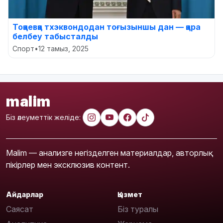
Тоқаевқа тхэквондодан тоғызыншы дан — қара
белбеу табысталды
Спорт
•
12 тамыз, 2025
malim
Біз әлеуметтік желіде:
Malim — анализге негізделген материалдар, авторлық
пікірлер мен эксклюзив контент.
Айдарлар
Қызмет
Саясат
Біз туралы