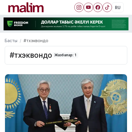
RU
Басты
#тхэквондо
#тхэквондо
Жазбалар: 1