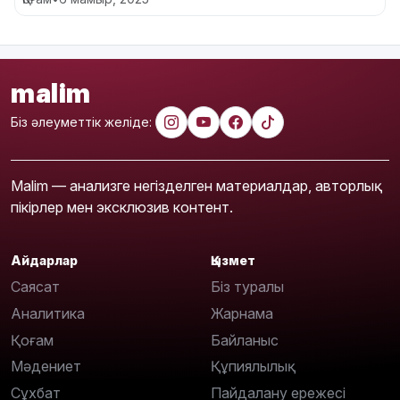
malim
Біз әлеуметтік желіде:
Malim — анализге негізделген материалдар, авторлық
пікірлер мен эксклюзив контент.
Айдарлар
Қызмет
Саясат
Біз туралы
Аналитика
Жарнама
Қоғам
Байланыс
Мәдениет
Құпиялылық
Сұхбат
Пайдалану ережесі