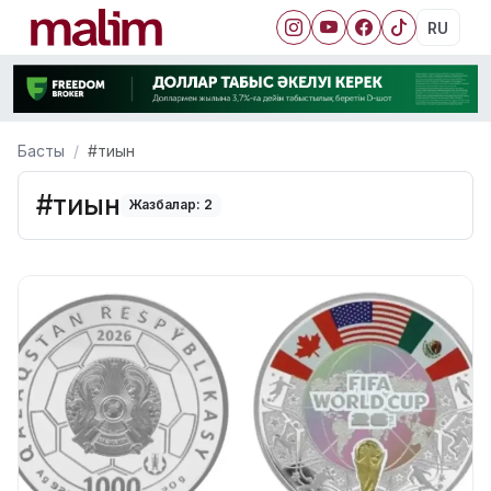
RU
Басты
#тиын
#тиын
Жазбалар: 2