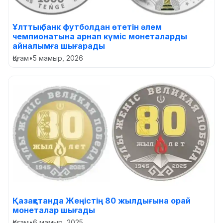
Ұлттық банк футболдан өтетін әлем
чемпионатына арнап күміс монеталарды
айналымға шығарады
Қоғам
•
5 мамыр, 2026
Қазақстанда Жеңістің 80 жылдығына орай
монеталар шығады
Қоғам
•
6 мамыр, 2025