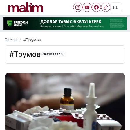
RU
Басты
#Трұмов
#Трұмов
Жазбалар: 1