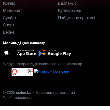
Қоғам
Байланыс
Мәдениет
Құпиялылық
Сұхбат
Пайдалану ережесі
Спорт
Бейне
Мобильді қосымшалар
Download on the
Get it on
App Store
Google Play
Қауіпсіз орнату, жарнамасыз хабарламалар.
© 2025
malim.kz
— Барлық құқықтар қорғалған.
Прайс-парақшасы