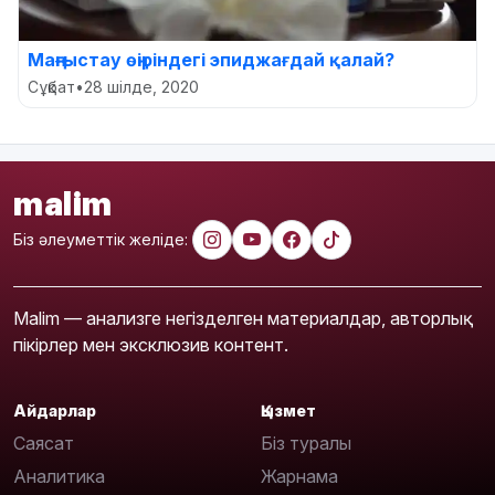
Маңғыстау өңіріндегі эпиджағдай қалай?
Сұқбат
•
28 шілде, 2020
malim
Біз әлеуметтік желіде:
Malim — анализге негізделген материалдар, авторлық
пікірлер мен эксклюзив контент.
Айдарлар
Қызмет
Саясат
Біз туралы
Аналитика
Жарнама