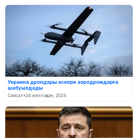
Украина дрондары әскери аэродромдарға
шабуылдады
Саясат
•
24 желтоқсан, 2024