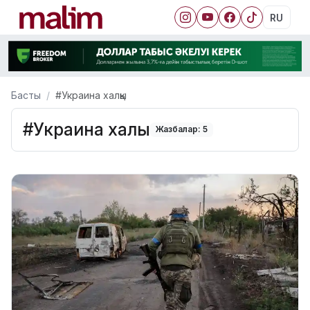
RU
Басты
#Украина халқы
#Украина халқы
Жазбалар: 5