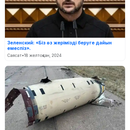
Зеленский: «Біз өз жерімізді беруге дайын
емеспіз».
Саясат
•
18 желтоқсан, 2024