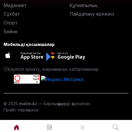
Мәдениет
Құпиялылық
Сұхбат
Пайдалану ережесі
Спорт
Бейне
Мобильді қосымшалар
Download on the
Get it on
App Store
Google Play
Қауіпсіз орнату, жарнамасыз хабарламалар.
© 2025
malim.kz
— Барлық құқықтар қорғалған.
Прайс-парақшасы