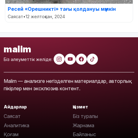
Ресей «Орешникті» тағы қолдануы мүмкін
Саясат
•
12 желтоқсан, 2024
malim
Біз әлеуметтік желіде:
Malim — анализге негізделген материалдар, авторлық
пікірлер мен эксклюзив контент.
Айдарлар
Қызмет
Саясат
Біз туралы
Аналитика
Жарнама
Қоғам
Байланыс