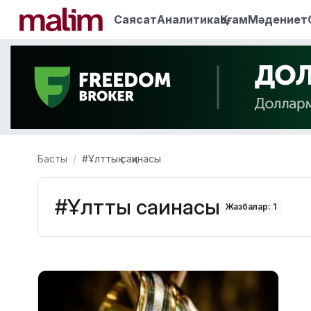
Саясат
Аналитика
Қоғам
Мәдениет
Басты
#Ұлттық сақинасы
#Ұлттық сақинасы
Жазбалар: 1