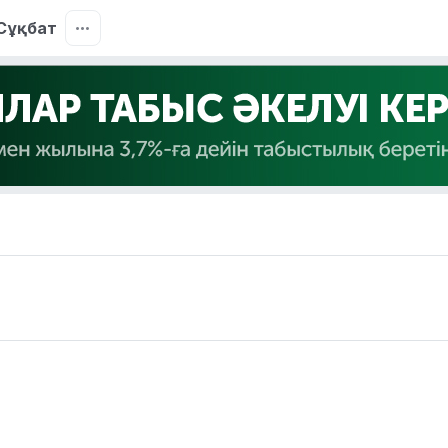
Сұқбат