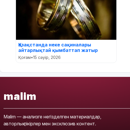
Қазақстанда неке сақиналары
айтарлықтай қымбаттап жатыр
Қоғам
•
15 сәуір, 2026
malim
Malim — анализге негізделген материалдар,
авторлық пікірлер мен эксклюзив контент.