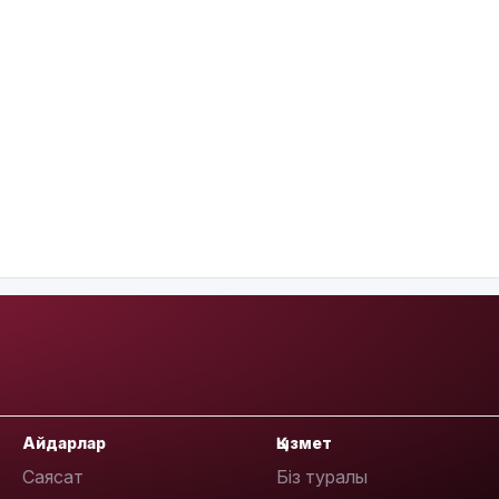
Айдарлар
Қызмет
Саясат
Біз туралы