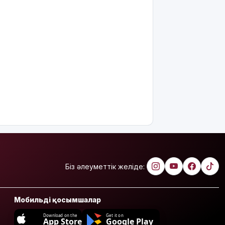
Біз әлеуметтік желіде:
Мобильді қосымшалар
Download on the
Get it on
App Store
Google Play