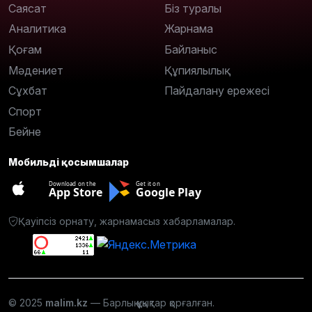
Саясат
Біз туралы
Аналитика
Жарнама
Қоғам
Байланыс
Мәдениет
Құпиялылық
Сұхбат
Пайдалану ережесі
Спорт
Бейне
Мобильді қосымшалар
Download on the
Get it on
App Store
Google Play
Қауіпсіз орнату, жарнамасыз хабарламалар.
© 2025
malim.kz
— Барлық құқықтар қорғалған.