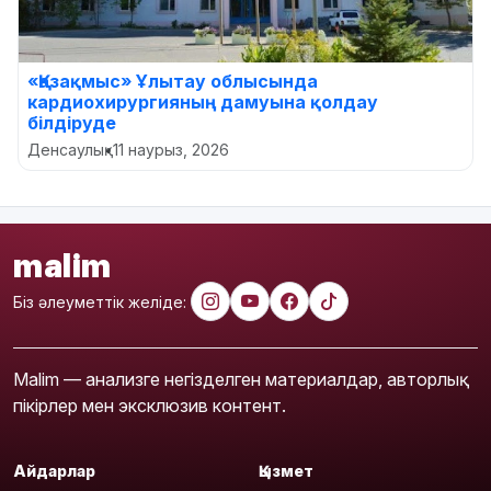
«Қазақмыс» Ұлытау облысында
кардиохирургияның дамуына қолдау
білдіруде
Денсаулық
•
11 наурыз, 2026
malim
Біз әлеуметтік желіде:
Malim — анализге негізделген материалдар, авторлық
пікірлер мен эксклюзив контент.
Айдарлар
Қызмет