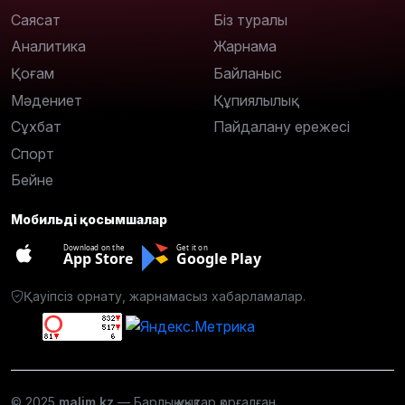
Саясат
Біз туралы
Аналитика
Жарнама
Қоғам
Байланыс
Мәдениет
Құпиялылық
Сұхбат
Пайдалану ережесі
Спорт
Бейне
Мобильді қосымшалар
Download on the
Get it on
App Store
Google Play
Қауіпсіз орнату, жарнамасыз хабарламалар.
© 2025
malim.kz
— Барлық құқықтар қорғалған.