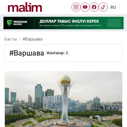
RU
Басты
#Варшава
#Варшава
Жазбалар: 2