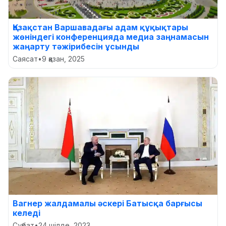
Қазақстан Варшавадағы адам құқықтары
жөніндегі конференцияда медиа заңнамасын
жаңарту тәжірибесін ұсынды
Саясат
•
9 қазан, 2025
Вагнер жалдамалы әскері Батысқа барғысы
келеді
Сұқбат
•
24 шілде, 2023