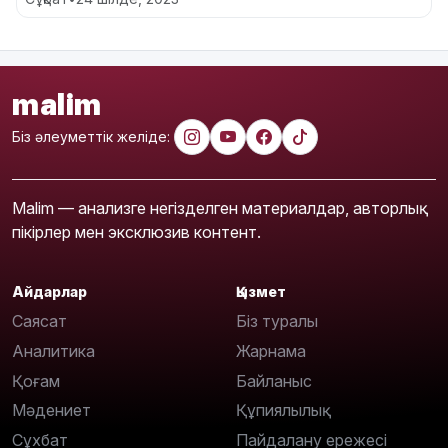
malim
Біз әлеуметтік желіде:
Malim — анализге негізделген материалдар, авторлық
пікірлер мен эксклюзив контент.
Айдарлар
Қызмет
Саясат
Біз туралы
Аналитика
Жарнама
Қоғам
Байланыс
Мәдениет
Құпиялылық
Сұхбат
Пайдалану ережесі