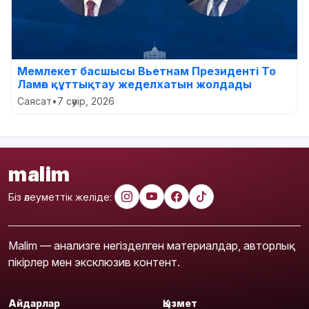
Мемлекет басшысы Вьетнам Президенті То
Ламға құттықтау жеделхатын жолдады
Саясат
•
7 сәуір, 2026
malim
Біз әлеуметтік желіде:
Malim — анализге негізделген материалдар, авторлық
пікірлер мен эксклюзив контент.
Айдарлар
Қызмет