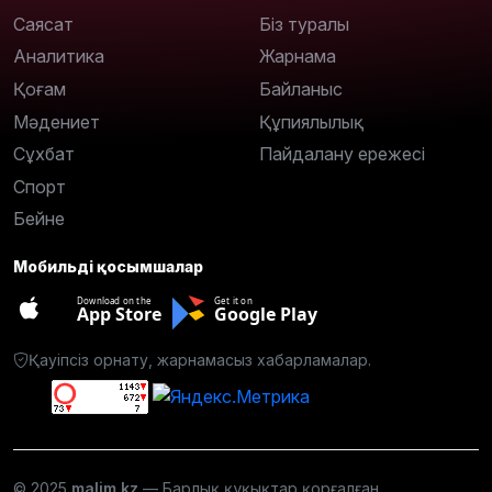
Саясат
Біз туралы
Аналитика
Жарнама
Қоғам
Байланыс
Мәдениет
Құпиялылық
Сұхбат
Пайдалану ережесі
Спорт
Бейне
Мобильді қосымшалар
Download on the
Get it on
App Store
Google Play
Қауіпсіз орнату, жарнамасыз хабарламалар.
© 2025
malim.kz
— Барлық құқықтар қорғалған.