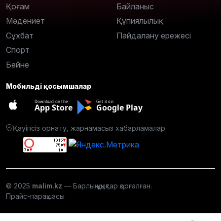
Қоғам
Байланыс
Мәдениет
Құпиялылық
Сұхбат
Пайдалану ережесі
Спорт
Бейне
Мобильді қосымшалар
Download on the
Get it on
App Store
Google Play
Қауіпсіз орнату, жарнамасыз хабарламалар.
© 2025
malim.kz
— Барлық құқықтар қорғалған.
Прайс-парақшасы