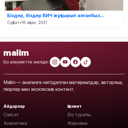
Біздер, біздер ВИЧ жұқтырып алғанбыз...
Сұқбат
•
16 ақпан, 2021
malim
Біз әлеуметтік желіде:
Malim — анализге негізделген материалдар, авторлық
пікірлер мен эксклюзив контент.
Айдарлар
Қызмет
Саясат
Біз туралы
Аналитика
Жарнама