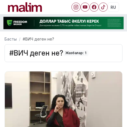
RU
Басты
#ВИЧ деген не?
#ВИЧ деген не?
Жазбалар: 1