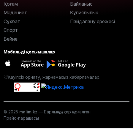
Қоғам
Байланыс
Мәдениет
Құпиялылық
Сұхбат
Пайдалану ережесі
Спорт
Бейне
Мобильді қосымшалар
Download on the
Get it on
App Store
Google Play
Қауіпсіз орнату, жарнамасыз хабарламалар.
© 2025
malim.kz
— Барлық құқықтар қорғалған.
Прайс-парақшасы