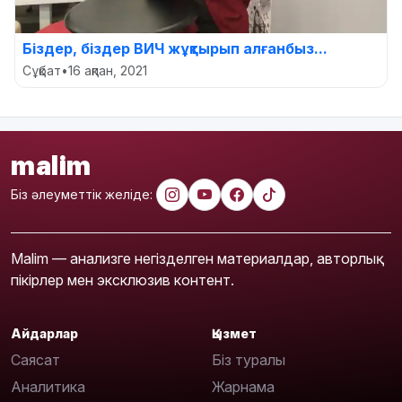
Біздер, біздер ВИЧ жұқтырып алғанбыз...
Сұқбат
•
16 ақпан, 2021
malim
Біз әлеуметтік желіде:
Malim — анализге негізделген материалдар, авторлық
пікірлер мен эксклюзив контент.
Айдарлар
Қызмет
Саясат
Біз туралы
Аналитика
Жарнама