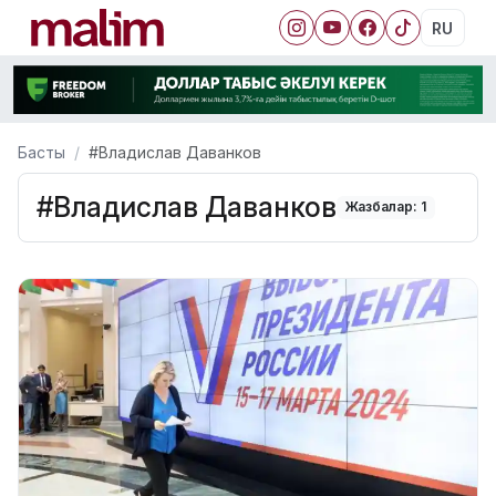
RU
Басты
#Владислав Даванков
#Владислав Даванков
Жазбалар: 1