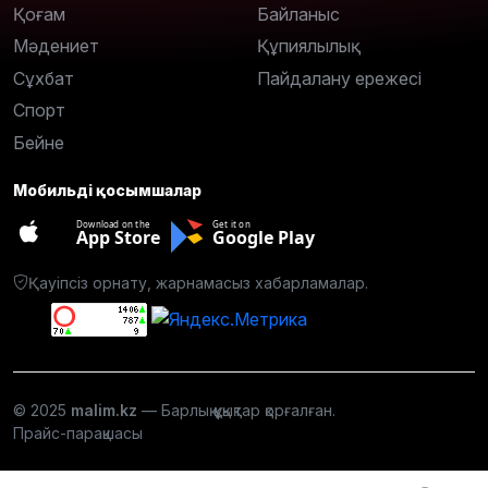
Қоғам
Байланыс
Мәдениет
Құпиялылық
Сұхбат
Пайдалану ережесі
Спорт
Бейне
Мобильді қосымшалар
Download on the
Get it on
App Store
Google Play
Қауіпсіз орнату, жарнамасыз хабарламалар.
© 2025
malim.kz
— Барлық құқықтар қорғалған.
Прайс-парақшасы