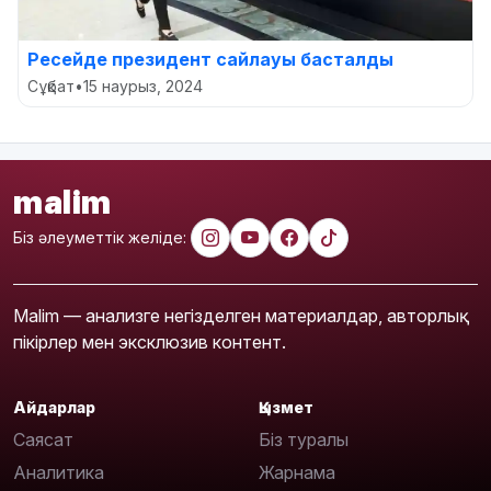
Ресейде президент сайлауы басталды
Сұқбат
•
15 наурыз, 2024
malim
Біз әлеуметтік желіде:
Malim — анализге негізделген материалдар, авторлық
пікірлер мен эксклюзив контент.
Айдарлар
Қызмет
Саясат
Біз туралы
Аналитика
Жарнама