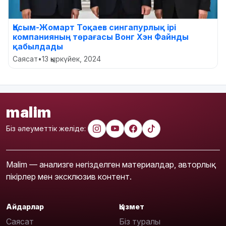
Қасым-Жомарт Тоқаев сингапурлық ірі
компанияның төрағасы Вонг Хэн Файнды
қабылдады
Саясат
•
13 қыркүйек, 2024
malim
Біз әлеуметтік желіде:
Malim — анализге негізделген материалдар, авторлық
пікірлер мен эксклюзив контент.
Айдарлар
Қызмет
Саясат
Біз туралы