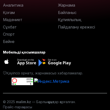
Аналитика
Жарнама
Қоғам
Байланыс
Мәдениет
Құпиялылық
Сұхбат
Пайдалану ережесі
Спорт
Бейне
Мобильді қосымшалар
Download on the
Get it on
App Store
Google Play
Қауіпсіз орнату, жарнамасыз хабарламалар.
© 2025
malim.kz
— Барлық құқықтар қорғалған.
Прайс-парақшасы