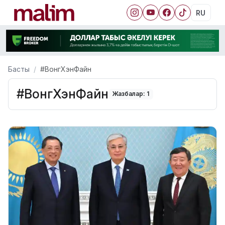
RU
Басты
#ВонгХэнФайн
#ВонгХэнФайн
Жазбалар: 1