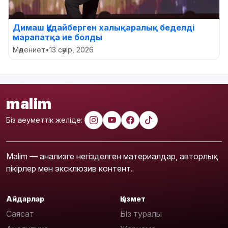
Димаш Құдайберген халықаралық беделді
марапатқа ие болды
Мәдениет
•
13 сәуір, 2026
malim
Біз әлеуметтік желіде:
Malim — анализге негізделген материалдар, авторлық
пікірлер мен эксклюзив контент.
Айдарлар
Қызмет
Саясат
Біз туралы