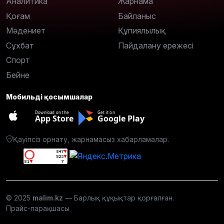
Аналитика
Жарнама
Қоғам
Байланыс
Мәдениет
Құпиялылық
Сұхбат
Пайдалану ережесі
Спорт
Бейне
Мобильді қосымшалар
Download on the
Get it on
App Store
Google Play
Қауіпсіз орнату, жарнамасыз хабарламалар.
© 2025
malim.kz
— Барлық құқықтар қорғалған.
Прайс-парақшасы