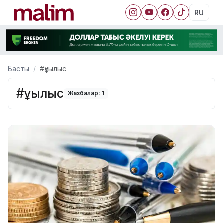
RU
Басты
#құылыс
#құылыс
Жазбалар: 1