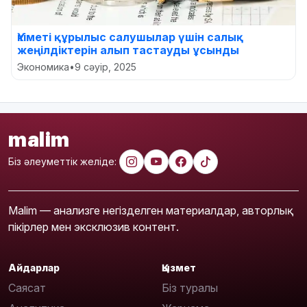
Үкіметі құрылыс салушылар үшін салық
жеңілдіктерін алып тастауды ұсынды
Экономика
•
9 сәуір, 2025
malim
Біз әлеуметтік желіде:
Malim — анализге негізделген материалдар, авторлық
пікірлер мен эксклюзив контент.
Айдарлар
Қызмет
Саясат
Біз туралы