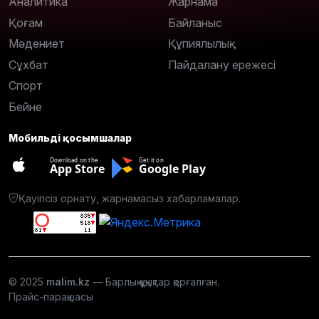
Аналитика
Жарнама
Қоғам
Байланыс
Мәдениет
Құпиялылық
Сұхбат
Пайдалану ережесі
Спорт
Бейне
Мобильді қосымшалар
Download on the
Get it on
App Store
Google Play
Қауіпсіз орнату, жарнамасыз хабарламалар.
© 2025
malim.kz
— Барлық құқықтар қорғалған.
Прайс-парақшасы