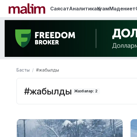
Саясат
Аналитика
Қоғам
Мәдениет
Басты
#жабылды
#жабылды
Жазбалар: 2