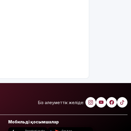
Біз әлеуметтік желіде:
Мобильді қосымшалар
Download on the
Get it on