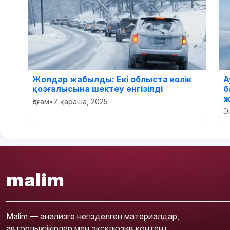
Жолдар жабылды: Екі облыста көлік
А
қозғалысына шектеу енгізілді
б
ж
Қоғам
•
7 қараша, 2025
Э
malim
Malim — анализге негізделген материалдар,
авторлық пікірлер мен эксклюзив контент.