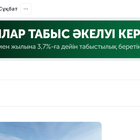
Сұқбат