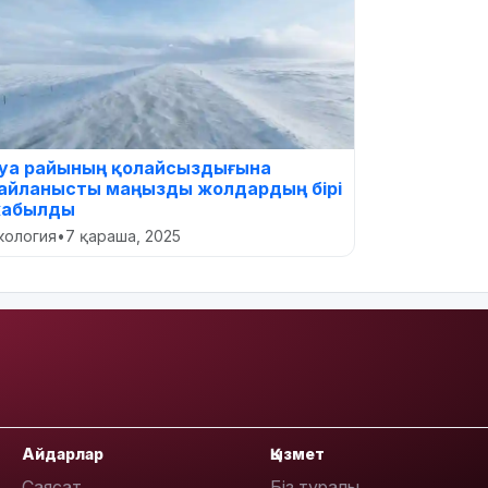
уа райының қолайсыздығына
айланысты маңызды жолдардың бірі
абылды
кология
•
7 қараша, 2025
Айдарлар
Қызмет
Саясат
Біз туралы