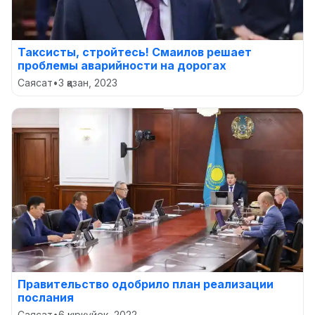
Таксисты, стройтесь! Смаилов решает
проблемы аварийности на дорогах
Саясат
•
3 қазан, 2023
Правительство одобрило план реализации
послания
Саясат
•
6 қыркүйек, 2022