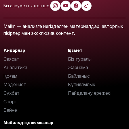
Біз әлеуметтік желіде:
Malim — анализге негізделген материалдар, авторлық
пікірлер мен эксклюзив контент.
Айдарлар
Қызмет
Саясат
Біз туралы
Аналитика
Жарнама
Қоғам
Байланыс
Мәдениет
Құпиялылық
Сұхбат
Пайдалану ережесі
Спорт
Бейне
Мобильді қосымшалар